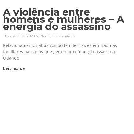
A violência entre
homens e mulheres – A
energia do assassino
18 de abril de 2023
Nenhum comentário
Relacionamentos abusivos podem ter raízes em traumas
familiares passados que geram uma “energia assassina”.
Quando
Leia mais »