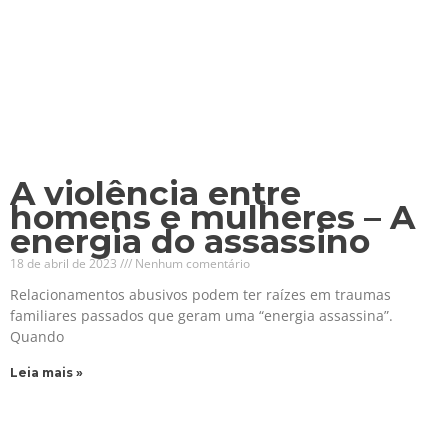
A violência entre
homens e mulheres – A
energia do assassino
18 de abril de 2023
Nenhum comentário
Relacionamentos abusivos podem ter raízes em traumas
familiares passados que geram uma “energia assassina”.
Quando
Leia mais »