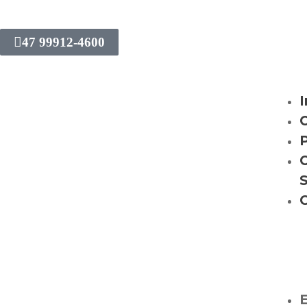
47 99912-4600
I
C
P
C