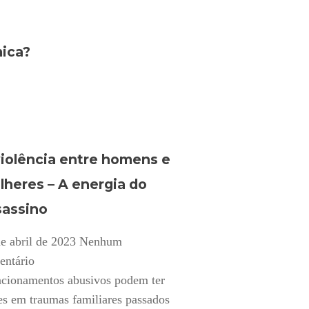
mica?
violência entre homens e
lheres – A energia do
sassino
e abril de 2023
Nenhum
entário
acionamentos abusivos podem ter
es em traumas familiares passados