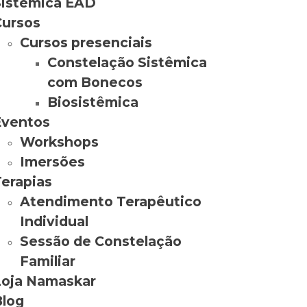
Sistêmica EAD
Cursos
Cursos presenciais
Constelação Sistêmica
com Bonecos
Biosistêmica
Eventos
Workshops
Imersões
erapias
Atendimento Terapêutico
Individual
Sessão de Constelação
Familiar
Loja Namaskar
Blog