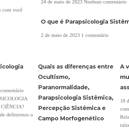
24 de maio de 2023
Nenhum comentário
s com você
O que é Parapsicologia Sistê
2 de maio de 2023
1 comentário
icologia
Quais as diferenças entre
A 
Ocultismo,
mu
Paranormalidade,
as
 comentário
Parapsicologia Sistêmica,
PSICOLOGIA
18 d
CIÊNCIA?
Percepção Sistêmica e
com
de definirmos o
Rel
Campo Morfogenético
raíz