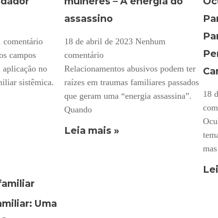
udador
mulheres – A energia do
Oc
assassino
Pa
Pa
1 comentário
18 de abril de 2023
Nenhum
Pe
 os campos
comentário
 aplicação no
Relacionamentos abusivos podem ter
Ca
iliar sistêmica.
raízes em traumas familiares passados
18 d
que geram uma “energia assassina”.
com
Quando
Ocu
Leia mais »
tema
mas 
Lei
miliar: Uma