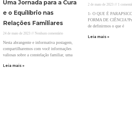
Uma Jornada para a Cura
2 de maio de 2023
1 comentá
e o Equilíbrio nas
1- O QUE É PARAPSI
FORMA DE CIÊNCIA?Prim
Relações Familiares
de definirmos o que é
24 de maio de 2023
Nenhum comentário
Leia mais »
Nesta abrangente e informativa postagem,
compartilharemos com você informações
valiosas sobre a constelação familiar, uma
Leia mais »