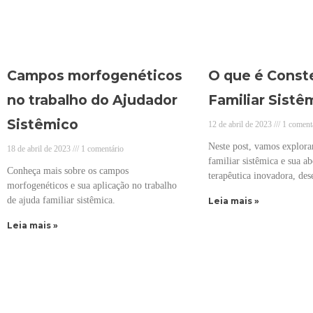
Campos morfogenéticos
O que é Const
no trabalho do Ajudador
Familiar Sistê
Sistêmico
12 de abril de 2023
1 coment
Neste post, vamos explorar
18 de abril de 2023
1 comentário
familiar sistêmica e sua 
Conheça mais sobre os campos
terapêutica inovadora, des
morfogenéticos e sua aplicação no trabalho
de ajuda familiar sistêmica.
Leia mais »
Leia mais »