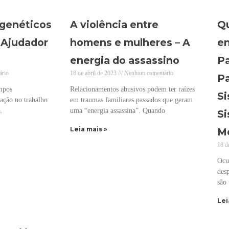
genéticos
A violência entre
Qu
 Ajudador
homens e mulheres – A
en
energia do assassino
Pa
ário
18 de abril de 2023
Nenhum comentário
Pa
mpos
Relacionamentos abusivos podem ter raízes
Si
ação no trabalho
em traumas familiares passados que geram
.
uma “energia assassina”. Quando
Si
Leia mais »
M
18 d
Ocu
desp
são 
Lei