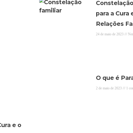
Constelação
para a Cura e
Relações Fa
24 de maio de 2023
Nen
O que é Par
2 de maio de 2023
1 co
ura e o