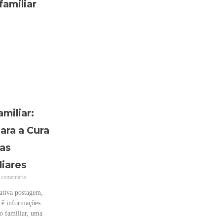
miliar:
ara a Cura
nas
iares
comentário
ativa postagem,
ê informações
ão familiar, uma