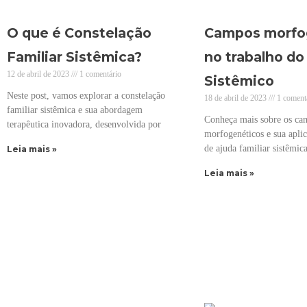
O que é Constelação
Campos morfo
Familiar Sistêmica?
no trabalho do
12 de abril de 2023
1 comentário
Sistêmico
Neste post, vamos explorar a constelação
18 de abril de 2023
1 coment
familiar sistêmica e sua abordagem
Conheça mais sobre os ca
terapêutica inovadora, desenvolvida por
morfogenéticos e sua aplic
de ajuda familiar sistêmica
Leia mais »
Leia mais »