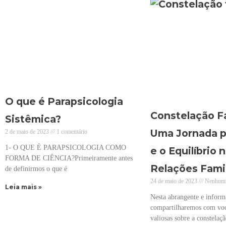
O que é Parapsicologia
Constelação Fa
Sistêmica?
Uma Jornada p
2 de maio de 2023
1 comentário
1- O QUE É PARAPSICOLOGIA COMO
e o Equilíbrio 
FORMA DE CIÊNCIA?Primeiramente antes
Relações Famil
de definirmos o que é
24 de maio de 2023
Nenhum 
Leia mais »
Nesta abrangente e inform
compartilharemos com voc
valiosas sobre a constelaç