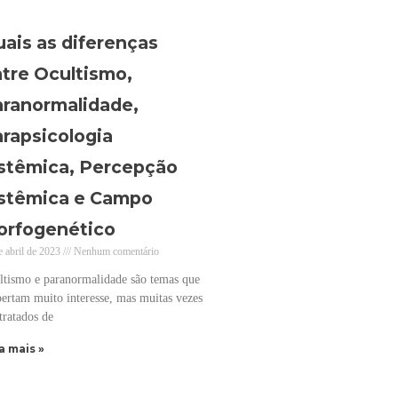
ais as diferenças
tre Ocultismo,
ranormalidade,
rapsicologia
stêmica, Percepção
stêmica e Campo
orfogenético
e abril de 2023
Nenhum comentário
ltismo e paranormalidade são temas que
ertam muito interesse, mas muitas vezes
tratados de
a mais »