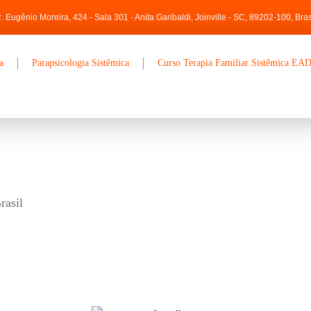
. Eugênio Moreira, 424 - Sala 301 - Anita Garibaldi, Joinville - SC, 89202-100, Bras
a
Parapsicologia Sistêmica
Curso Terapia Familiar Sistêmica EA
rasil