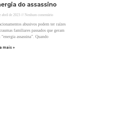
ergia do assassino
e abril de 2023
Nenhum comentário
acionamentos abusivos podem ter raízes
traumas familiares passados que geram
 “energia assassina”. Quando
a mais »