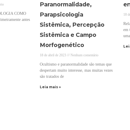
Paranormalidade,
en
rio
Parapsicologia
COLOGIA COMO
18 d
eiramente antes
Sistêmica, Percepção
Rel
em 
Sistêmica e Campo
uma
Morfogenético
Lei
18 de abril de 2023
Nenhum comentário
Ocultismo e paranormalidade são temas que
despertam muito interesse, mas muitas vezes
são tratados de
Leia mais »