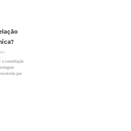
elação
mica?
ário
 a constelação
abordagem
envolvida por