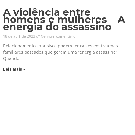
A violência entre
homens e mulheres – A
energia do assassino
18 de abril de 2023
Nenhum comentário
Relacionamentos abusivos podem ter raízes em traumas
familiares passados que geram uma “energia assassina”.
Quando
Leia mais »