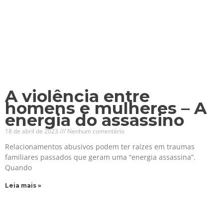
A violência entre
homens e mulheres – A
energia do assassino
18 de abril de 2023
Nenhum comentário
Relacionamentos abusivos podem ter raízes em traumas
familiares passados que geram uma “energia assassina”.
Quando
Leia mais »