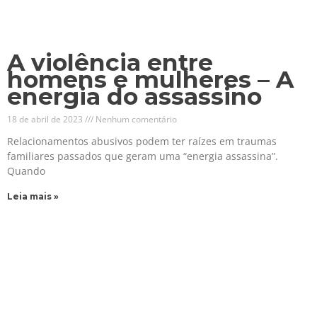
A violência entre
homens e mulheres – A
energia do assassino
18 de abril de 2023
Nenhum comentário
Relacionamentos abusivos podem ter raízes em traumas
familiares passados que geram uma “energia assassina”.
Quando
Leia mais »