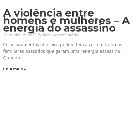
A violência entre
homens e mulheres – A
energia do assassino
18 de abril de 2023
Nenhum comentário
Relacionamentos abusivos podem ter raízes em traumas
familiares passados que geram uma “energia assassina”.
Quando
Leia mais »