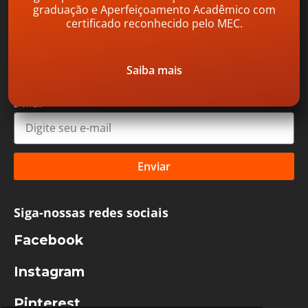
graduação e Aperfeiçoamento Acadêmico com
Inscreva-se e receba conteúdos, convites para
certificado reconhecido pelo MEC.
eventos, ebooks e muito mais.
Nome completo
Saiba mais
E-mail
Enviar
Siga-nossas redes sociais
Facebook
Instagram
Pinterest