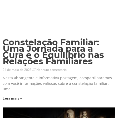
Constelação Familiar:
Uma Jornada para a
Cura e o Equilíbrio nas
Relações Familiares
24 de maio de 2023
Nenhum comentário
Nesta abrangente e informativa postagem, compartilharemos
com você informações valiosas sobre a constelação familiar,
uma
Leia mais »